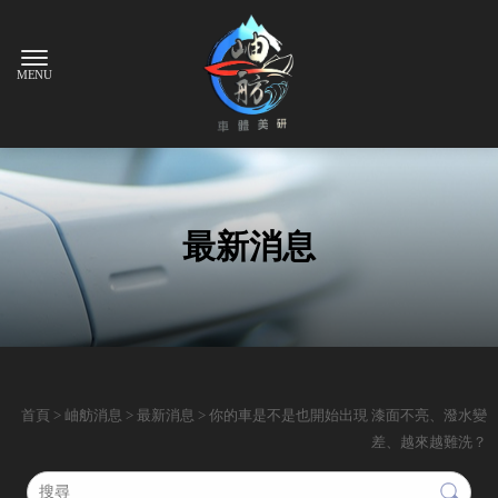
最新消息
首頁
>
岫舫消息
>
最新消息
> 你的車是不是也開始出現 漆面不亮、潑水變
差、越來越難洗？