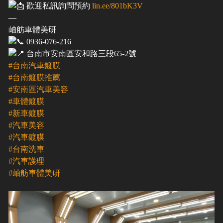
歡迎私訊詢問預約
lin.ee/801bK3V
—
岫舫車體美研
0936-076-216
台南市安南區安和路三段65-2號
#台南汽車鍍膜
#台南鍍膜推薦
#安南區汽車美容
#車體鍍膜
#新車鍍膜
#汽車美容
#汽車鍍膜
#台南洗車
#汽車護理
#岫舫車體美研