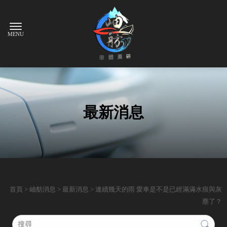
最新消息
首頁
>
岫舫消息
>
最新消息
> 連續幾天的雨 愛車是不是已經滿滿水痕與灰
塵了？