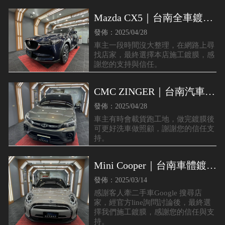
Mazda CX5｜台南全車鍍膜
｜安定區車體鍍膜
發佈：2025/04/28
車主一段時間沒大整理，在網路上尋
找店家，最終選擇本店施工鍍膜，感
謝您的支持與信任。
CMC ZINGER｜台南汽車鍍
膜｜北區車體鍍膜
發佈：2025/04/28
車主有時會載貨跑工地，做完鍍膜後
可更好洗車做照顧，謝謝您的信任支
持。
Mini Cooper｜台南車體鍍膜
推薦｜台南汽車鍍膜推薦
發佈：2025/03/14
感謝客人牽二手車Google 搜尋店
家，經官方line詢問討論後，最終選
擇我們施工鍍膜，感謝您的信任與支
持。