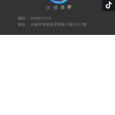
0936076216
台南市安南區安和路三段65之2號
回首頁
電話
回首頁
關於岫舫
服務項目
鍍膜流程
岫舫消息
作品展示
影片專區
線上預約
汽車鍍膜
新車鍍膜
車體鍍膜
全車鍍膜
台南汽車鍍膜