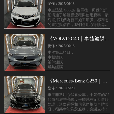
膜》台南車體鍍膜｜永康區
發佈：2025/06/18
車體鍍膜
車主透過 Google 搜尋後，與我們詳
細溝通了解鍍膜流程與使用膜料，最
終選擇我們為新車施工鍍膜。感謝您
的肯定與信任，我們會用心守護每一
台愛車！
《VOLVO C40｜車體鍍膜》
｜台南全車鍍膜｜東區車體
發佈：2025/06/18
鍍膜
本次施工項目：
車體鍍膜
塑件鍍膜
燈具鍍膜
鍍鉻鍍膜
《Mercedes-Benz C250｜車
體鍍膜》｜台南新車鍍膜｜
發佈：2025/05/20
安平區車體鍍膜
車主非常用心保養愛車，十幾年的C2
50依然維持亮麗，平時就有定期鍍膜
防護，這次選擇相信我們岫舫車體美
研，很榮幸能為您服務，謝謝支持！