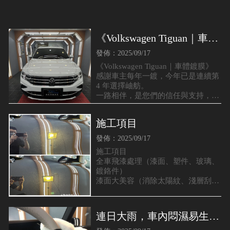
《Volkswagen Tiguan｜車體
鍍膜》
發佈：2025/09/17
《Volkswagen Tiguan｜車體鍍膜》
感謝車主每年一鍍，今年已是連續第
4 年選擇岫舫。
一路相伴，是您們的信任與支持，成
為我們堅持專業與品質的最大動力。
施工項目
發佈：2025/09/17
施工項目
全車飛漆處理（漆面、塑件、玻璃、
鍍鉻件）
漆面大美容（消除太陽紋、淺層刮痕
80–90%）
塑件鍍膜
前擋玻璃鍍膜
連日大雨，車內悶濕易生