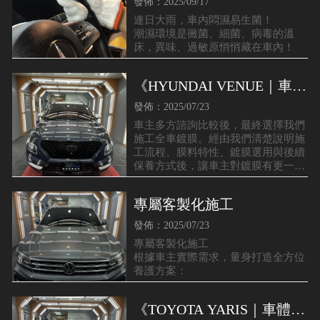
菌！
發佈：2025/09/17
連日大雨，車內悶濕易生菌！
潮濕環境是黴菌、細菌、病毒的溫
床，異味、過敏原悄悄藏在車內！
《HYUNDAI VENUE｜車體
鍍膜》
發佈：2025/07/23
車主多方諮詢比較後，最終選擇我們
施工全車鍍膜。經由我們清楚說明施
工流程、膜料特性、鍍膜選用與後續
保養方式後，讓車主對鍍膜有更一步
的認知，對於我們品質與專業深具信
心。
專屬客製化施工
發佈：2025/07/23
專屬客製化施工
根據車主實際需求，量身打造全方位
養護方案：
《TOYOTA YARIS｜車體鍍