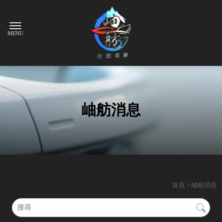
岫舫消息
首頁
> 岫舫消息