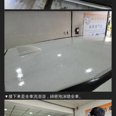
​▼接下來是全車洗澎澎，綿密泡沫噴全車。