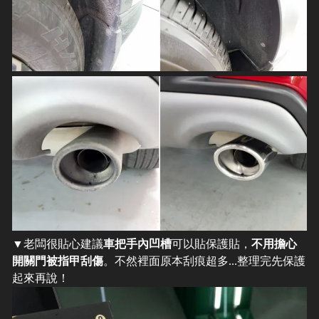
▼老闆很貼心建議
車把手內凹槽
可以貼保護貼，
不用擔心
開關門被指甲刮傷
。不然裡面原本刮痕超多...整理完先保護
起來再說！