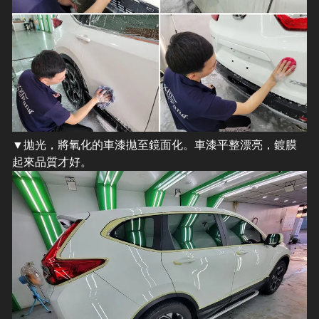
​▼拋光，將氧化的車漆拋至鏡面化。車漆平整漂亮，鍍膜
起來品質才好。