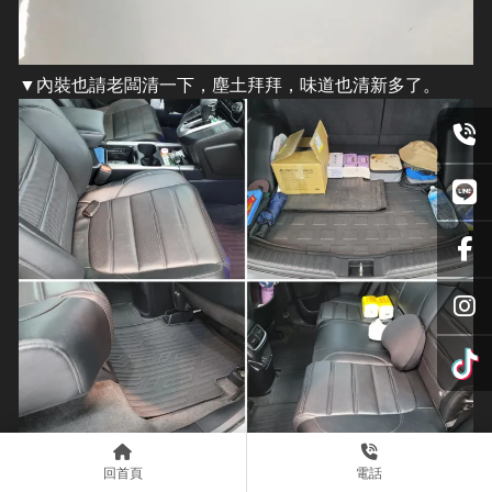
▼內裝也請老闆清一下，塵土拜拜，味道也清新多了。
回首頁
電話
​▼在陽光底下，車子整理得乾乾淨淨，說真的，光這樣就