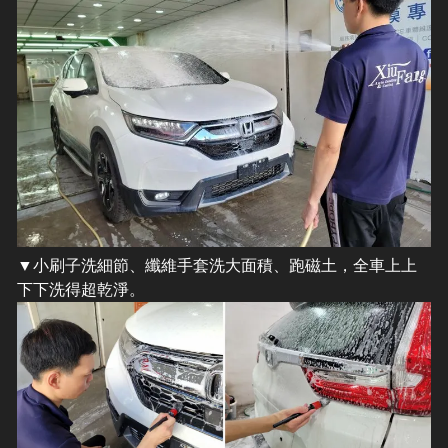
​▼小刷子洗細節、纖維手套洗大面積、跑磁土，全車上上
下下洗得超乾淨。