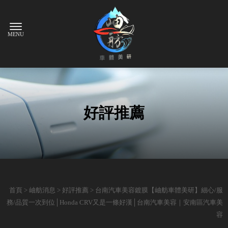
好評推薦
首頁
>
岫舫消息
>
好評推薦
> 台南汽車美容鍍膜【岫舫車體美研】細心/服
務/品質一次到位│Honda CRV又是一條好漢│台南汽車美容｜安南區汽車美
容